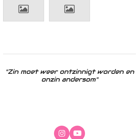
"Zin moet weer ontzinnigt worden
en
onzin andersom"
I
Y